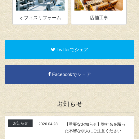
オフィスリフォーム
店舗工事
キッチン
Twitterでシェア
Facebookでシェア
お知らせ
お知らせ
2026.04.28
【重要なお知らせ】弊社名を騙っ
た不審な求人にご注意ください