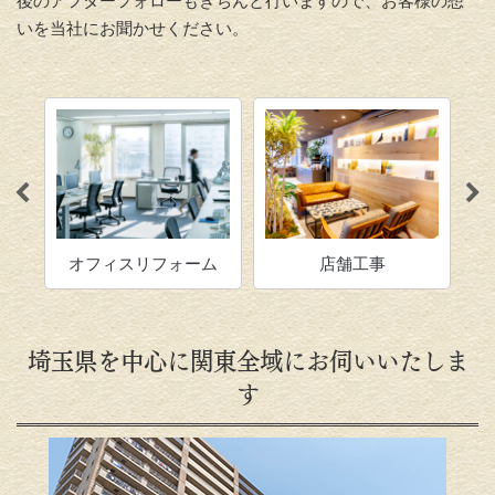
後のアフターフォローもきちんと行いますので、お客様の想
いを当社にお聞かせください。
ム
オフィスリフォーム
店舗工事
キ
埼玉県を中心に関東全域にお伺いいたしま
す